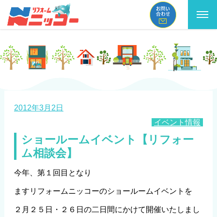
コ
ン
テ
ン
ツ
へ
投
2012年3月2日
ス
カ
イベント情報
稿
テ
ショールームイベント【リフォー
キ
日:
ゴ
ム相談会】
ッ
リ
今年、第１回目となり
プ
ー
ますリフォームニッコーのショールームイベントを
２月２５日・２６日の二日間にかけて開催いたしまし