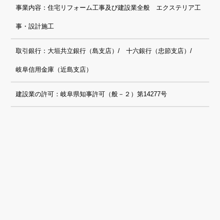
事業内容：住宅リフォーム工事及び建設業全般 エクステリア工
事・設計施工
取引銀行：大垣共立銀行（島支店）/ 十六銀行（忠節支店）/
岐阜信用金庫（近島支店）
建設業の許可：岐阜県知事許可（般－２）第14277号