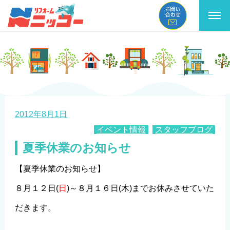
コ
ン
テ
ン
ツ
へ
投
2012年8月1日
ス
カ
イベント情報
,
スタッフブログ
稿
テ
夏季休業のお知らせ
キ
日:
ゴ
ッ
【夏季休業のお知らせ】
リ
プ
ー
８月１２日(
日
)～８月１６日(木)までお休みさせていた
だきます。