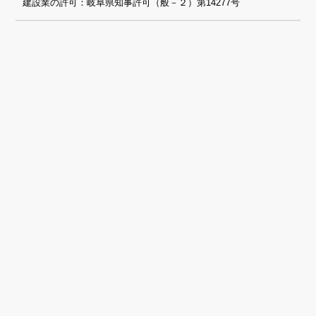
建設業の許可：岐阜県知事許可（般－２）第14277号