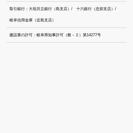
取引銀行：大垣共立銀行（島支店）/ 十六銀行（忠節支店）/
岐阜信用金庫（近島支店）
建設業の許可：岐阜県知事許可（般－２）第14277号