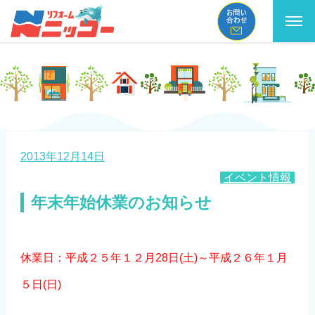
コ
ン
テ
ン
ツ
へ
投
2013年12月14日
ス
カ
イベント情報
稿
テ
年末年始休業のお知らせ
キ
日:
ゴ
ッ
リ
プ
ー
休業日：平成２５年１２月28日(土)～平成２６年１月
５日(日)