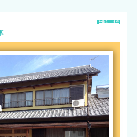
外廻り、外壁
事