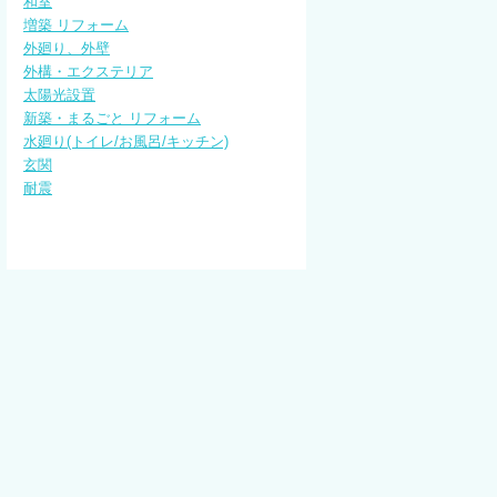
和室
増築 リフォーム
外廻り、外壁
外構・エクステリア
太陽光設置
新築・まるごと リフォーム
水廻り(トイレ/お風呂/キッチン)
玄関
耐震