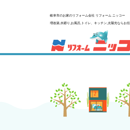
岐阜市のお家のリフォーム会社 リフォーム ニッコー
増改築,水廻り,お風呂,トイレ、キッチン,太陽光ならお