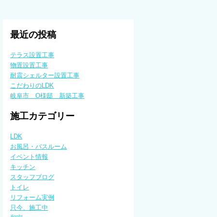
最近の投稿
テラス設置工事
物置設置工事
耐震シェルター設置工事
こだわりのLDK
岐阜市 O様邸 新築工事
施工カテゴリー
LDK
お風呂・バスルーム
イベント情報
キッチン
スタッフブログ
トイレ
リフォーム実例
只今、施工中