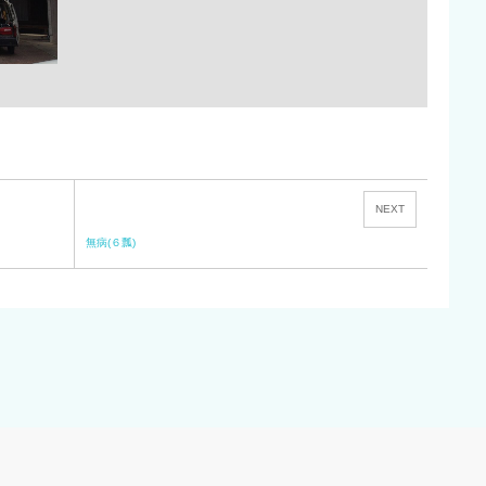
NEXT
無病(６瓢)