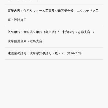
事業内容：住宅リフォーム工事及び建設業全般 エクステリア工
事・設計施工
取引銀行：大垣共立銀行（島支店）/ 十六銀行（忠節支店）/
岐阜信用金庫（近島支店）
建設業の許可：岐阜県知事許可（般－２）第14277号