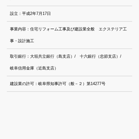
設立：平成2年7月17日
事業内容：住宅リフォーム工事及び建設業全般 エクステリア工
事・設計施工
取引銀行：大垣共立銀行（島支店）/ 十六銀行（忠節支店）/
岐阜信用金庫（近島支店）
建設業の許可：岐阜県知事許可（般－２）第14277号