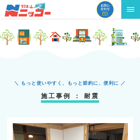
コ
ン
テ
ン
ツ
へ
ス
＼ もっと使いやすく、もっと節約に、便利に ／
キ
施工事例 ： 耐震
ッ
プ