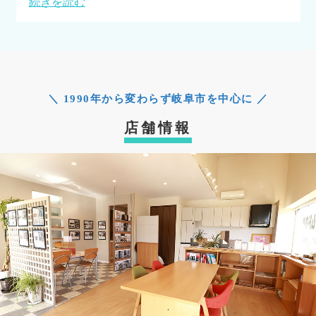
“耐震シェルター設置工事” の
続きを読む
＼ 1990年から変わらず岐阜市を中心に ／
店舗情報