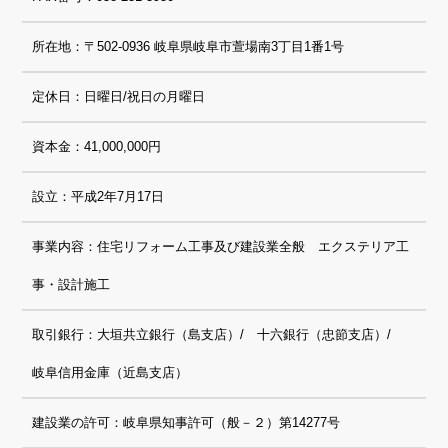
所在地：〒502-0936 岐阜県岐阜市萱場南3丁目1番1号
定休日：日曜日/祝日の月曜日
資本金：41,000,000円
設立：平成2年7月17日
事業内容：住宅リフォーム工事及び建設業全般 エクステリア工
事・設計施工
取引銀行：大垣共立銀行（島支店）/ 十六銀行（忠節支店）/
岐阜信用金庫（近島支店）
建設業の許可：岐阜県知事許可（般－２）第14277号