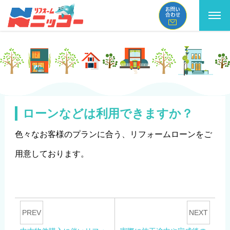
コ
ン
テ
ン
ツ
へ
ローンなどは利用できますか？
ス
色々なお客様のプランに合う、リフォームローンをご
キ
用意しております。
ッ
プ
PREV
NEXT