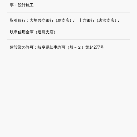
事・設計施工
取引銀行：大垣共立銀行（島支店）/ 十六銀行（忠節支店）/
岐阜信用金庫（近島支店）
建設業の許可：岐阜県知事許可（般－２）第14277号