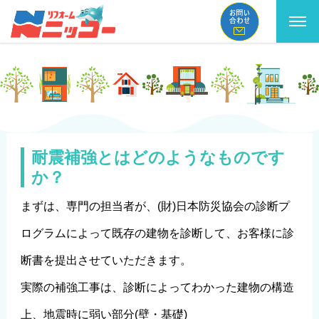
コ
ン
テ
ン
ツ
へ
耐震補強とはどのようなものです
か？
ス
キ
まずは、専門の担当者が、(財)日本防災協会の診断プ
ッ
ログラムによって既存の建物を診断して、お客様に診
プ
断書を提出させていただきます。
実際の補強工事は、診断によってわかった建物の構造
上、地震時に弱い部分(壁・基礎)