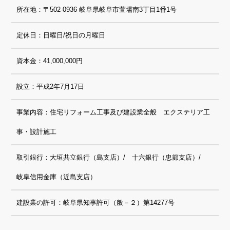
所在地：〒502-0936 岐阜県岐阜市萱場南3丁目1番1号
定休日：日曜日/祝日の月曜日
資本金：41,000,000円
設立：平成2年7月17日
事業内容：住宅リフォーム工事及び建設業全般 エクステリア工
事・設計施工
取引銀行：大垣共立銀行（島支店）/ 十六銀行（忠節支店）/
岐阜信用金庫（近島支店）
建設業の許可：岐阜県知事許可（般－２）第14277号