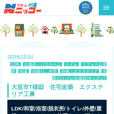
2024年2月3日
LDK
,
お風呂・バスルーム
,
トイレ
,
リフォーム実
例
,
和室
,
外廻り、外壁
,
外構・エクステリア
,
水
廻り(トイレ/お風呂/キッチン)
大垣市T様邸 住宅改築 エクステ
リア工事
LDK/和室/浴室/脱衣所/トイレ/外壁/屋