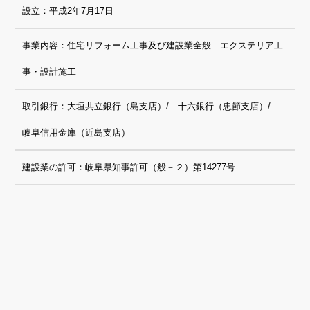
設立：平成2年7月17日
事業内容：住宅リフォーム工事及び建設業全般 エクステリア工
事・設計施工
取引銀行：大垣共立銀行（島支店）/ 十六銀行（忠節支店）/
岐阜信用金庫（近島支店）
建設業の許可：岐阜県知事許可（般－２）第14277号